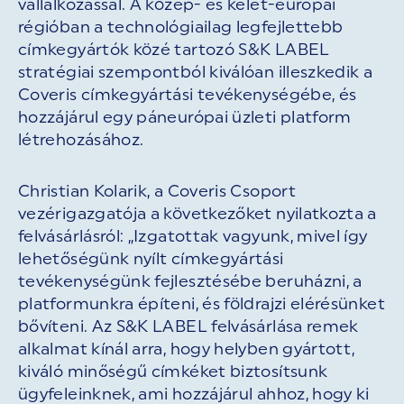
vállalkozással. A közép- és kelet-európai
régióban a technológiailag legfejlettebb
címkegyártók közé tartozó S&K LABEL
stratégiai szempontból kiválóan illeszkedik a
Coveris címkegyártási tevékenységébe, és
hozzájárul egy páneurópai üzleti platform
létrehozásához.
Christian Kolarik, a Coveris Csoport
vezérigazgatója a következőket nyilatkozta a
felvásárlásról: „Izgatottak vagyunk, mivel így
lehetőségünk nyílt címkegyártási
tevékenységünk fejlesztésébe beruházni, a
platformunkra építeni, és földrajzi elérésünket
bővíteni. Az S&K LABEL felvásárlása remek
alkalmat kínál arra, hogy helyben gyártott,
kiváló minőségű címkéket biztosítsunk
ügyfeleinknek, ami hozzájárul ahhoz, hogy ki