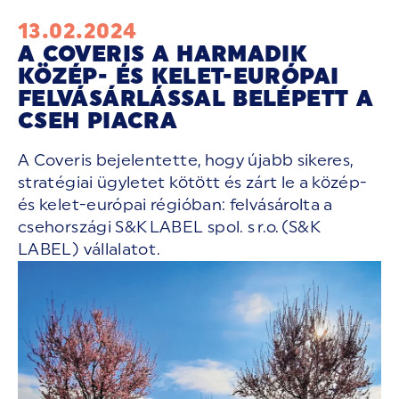
13.02.2024
A COVERIS A HARMADIK
KÖZÉP- ÉS KELET-EURÓPAI
FELVÁSÁRLÁSSAL BELÉPETT A
CSEH PIACRA
A Coveris bejelentette, hogy újabb sikeres,
stratégiai ügyletet kötött és zárt le a közép-
és kelet-európai régióban: felvásárolta a
csehországi S&K LABEL spol. s r.o. (S&K
LABEL) vállalatot.