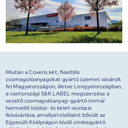
Miután a Coveris két, flexibilis
csomagolóanyagokat gyártó üzemet vásárolt
fel Magyarországon, illetve Lengyelországban,
a csehországi S&K LABEL megszerzése a
vezető csomagolóanyag-gyártó immár
harmadik közép- és kelet-európai
felvásárlása, amellyel elsőként bővült az
Egyesült Királyságon kívüli címkegyártó