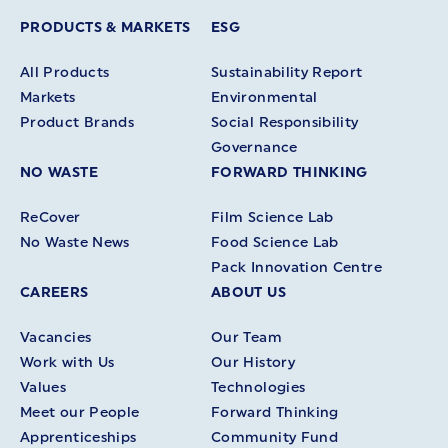
PRODUCTS & MARKETS
ESG
All Products
Sustainability Report
Markets
Environmental
Product Brands
Social Responsibility
Governance
NO WASTE
FORWARD THINKING
ReCover
Film Science Lab
No Waste News
Food Science Lab
Pack Innovation Centre
CAREERS
ABOUT US
Vacancies
Our Team
Work with Us
Our History
Values
Technologies
Meet our People
Forward Thinking
Apprenticeships
Community Fund