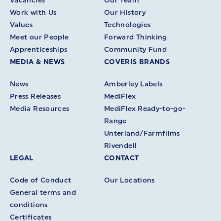
Vacancies
Our Team
Work with Us
Our History
Values
Technologies
Meet our People
Forward Thinking
Apprenticeships
Community Fund
MEDIA & NEWS
COVERIS BRANDS
News
Amberley Labels
Press Releases
MediFlex
Media Resources
MediFlex Ready-to-go-
Range
Unterland/Farmfilms
Rivendell
LEGAL
CONTACT
Code of Conduct
Our Locations
General terms and
conditions
Certificates