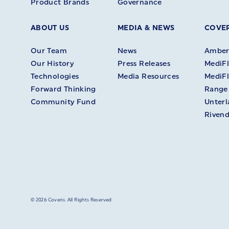
Product Brands
Governance
ABOUT US
MEDIA & NEWS
COVER
Our Team
News
Amberl
Our History
Press Releases
MediFl
Technologies
Media Resources
MediFl
Forward Thinking
Range
Community Fund
Unter
Rivend
© 2026 Coveris. All Rights Reserved