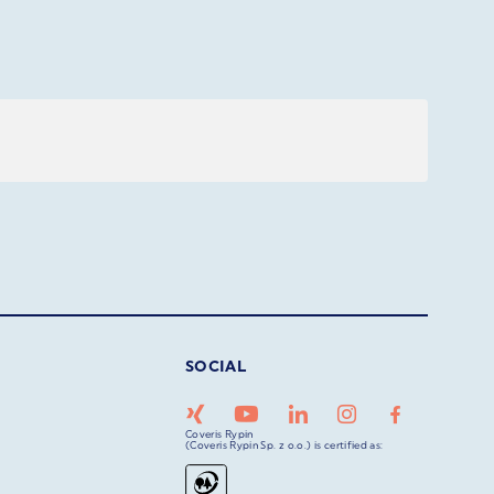
SOCIAL
Coveris Rypin
(Coveris Rypin Sp. z o.o.) is certified as: