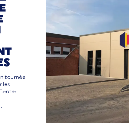
LE
E
N
NT
ES
on tournée
r les
 Centre
e.