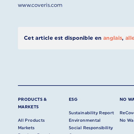
www.coveris.com
Cet article est disponible en
anglais
,
al
PRODUCTS &
ESG
NO W
MARKETS
Sustainability Report
ReCov
All Products
Environmental
No Wa
Markets
Social Responsibility