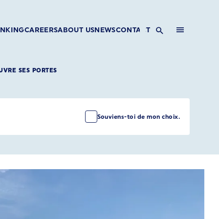
INKING
CAREERS
ABOUT US
NEWS
CONTACT
UVRE SES PORTES
Souviens-toi de mon choix.