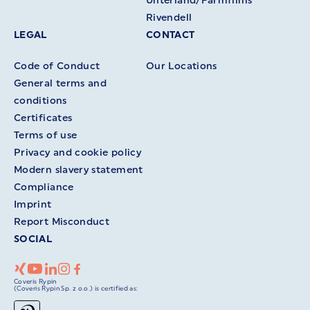
Unterland/Farmfilms
Rivendell
LEGAL
CONTACT
Code of Conduct
Our Locations
General terms and
conditions
Certificates
Terms of use
Privacy and cookie policy
Modern slavery statement
Compliance
Imprint
Report Misconduct
SOCIAL
Coveris Rypin
(Coveris Rypin Sp. z o.o.) is certified as: